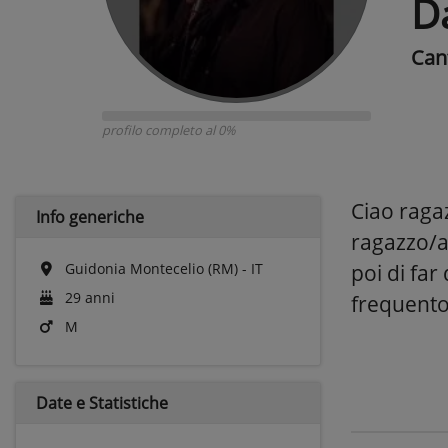
D
Can
profilo completo al 0%
Ciao raga
Info generiche
ragazzo/a
Guidonia Montecelio (RM) - IT
poi di far
29 anni
frequento 
M
Date e
Statistiche