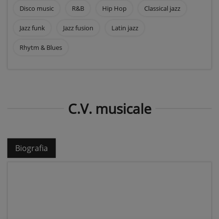
Disco music
R&B
Hip Hop
Classical jazz
Jazz funk
Jazz fusion
Latin jazz
Rhytm & Blues
C.V. musicale
Biografia