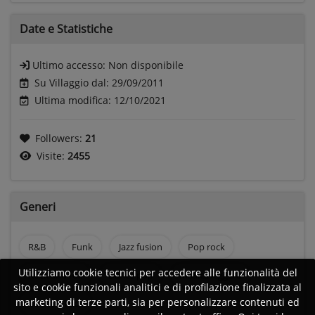
Date e
Statistiche
Ultimo accesso:
Non disponibile
Su Villaggio dal: 29/09/2011
Ultima modifica: 12/10/2021
Followers:
21
Visite:
2455
Generi
R&B
Funk
Jazz fusion
Pop rock
Utilizziamo cookie tecnici per accedere alle funzionalità del
Rock and roll
Dance pop
Musica leggera
sito e cookie funzionali analitici e di profilazione finalizzata al
marketing di terze parti, sia per personalizzare contenuti ed
Country rock