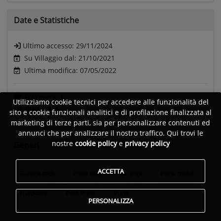
Date e
Statistiche
Ultimo accesso:
29/11/2024
Su Villaggio dal: 21/10/2021
Ultima modifica: 07/05/2022
Followers:
1
Utilizziamo cookie tecnici per accedere alle funzionalità del
Visite:
375
sito e cookie funzionali analitici e di profilazione finalizzata al
marketing di terze parti, sia per personalizzare contenuti ed
annunci che per analizzare il nostro traffico. Qui trovi le
nostre
cookie policy
e
privacy policy
Generi
ACCETTA
Garage rock
Punk rock
Grunge
Punk metal
Hardcore
Post Punk
Punk
PERSONALIZZA