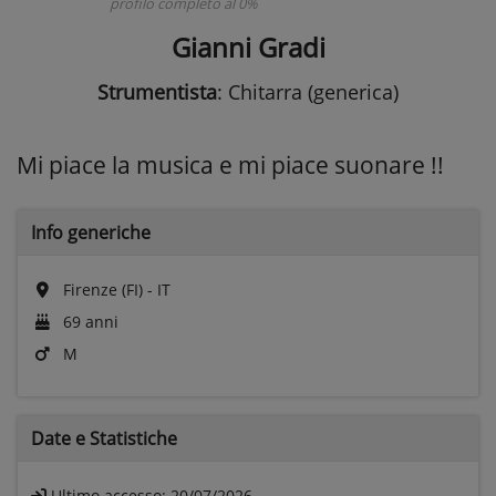
profilo completo al 0%
Gianni Gradi
Strumentista
: Chitarra (generica)
Mi piace la musica e mi piace suonare !!
Info generiche
Firenze (FI) - IT
69 anni
M
Date e
Statistiche
Ultimo accesso:
20/07/2026