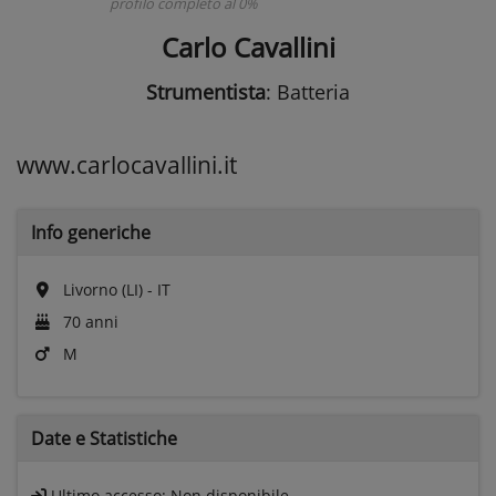
profilo completo al 0%
Carlo Cavallini
Strumentista
: Batteria
www.carlocavallini.it
Info generiche
Livorno (LI) - IT
70 anni
M
Date e
Statistiche
Ultimo accesso:
Non disponibile