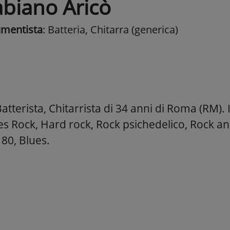
abiano Aricò
umentista
: Batteria, Chitarra (generica)
tterista, Chitarrista di 34 anni di Roma (RM). I
es Rock, Hard rock, Rock psichedelico, Rock an
80, Blues.