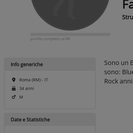
F
Str
profilo completo al 0%
Sono un Ba
Info generiche
sono: Blu
Roma (RM) - IT
Rock anni 
34 anni
M
Date e
Statistiche