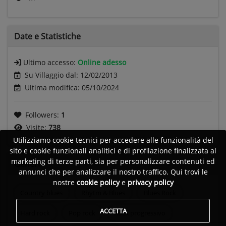
Date e
Statistiche
Ultimo accesso:
Online adesso
Su Villaggio dal: 12/02/2013
Ultima modifica: 05/10/2024
Followers:
1
Visite:
738
Utilizziamo cookie tecnici per accedere alle funzionalità del
sito e cookie funzionali analitici e di profilazione finalizzata al
marketing di terze parti, sia per personalizzare contenuti ed
Generi
annunci che per analizzare il nostro traffico. Qui trovi le
nostre
cookie policy
e
privacy policy
Country blues
Rhytm & Blues
Blues Rock
ACCETTA
Hard rock
Pop rock
Rock progressivo