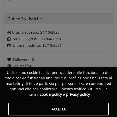
Date e
Statistiche
Ultimo accesso:
24/10/2023
Su Villaggio dal: 27/04/2018
Ultima modifica: 13/10/2021
Followers:
0
Visite:
554
Utilizziamo cookie tecnici per accedere alle funzionalità del
sito e cookie funzionali analitici e di profilazione finalizzata al
marketing di terze parti, sia per personalizzare contenuti ed
Generi
annunci che per analizzare il nostro traffico. Qui trovi le
nostre
cookie policy
e
privacy policy
Country blues
Rhytm & Blues
Pop rock
ACCETTA
Rock anni 70
Rock anni 80
Rock anni 90