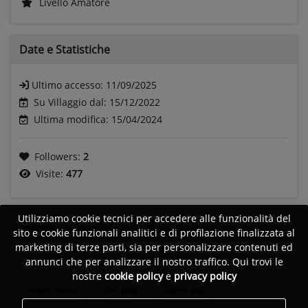
Livello Amatore
Date e
Statistiche
Ultimo accesso:
11/09/2025
Su Villaggio dal: 15/12/2022
Ultima modifica: 15/04/2024
Followers:
2
Visite:
477
Utilizziamo cookie tecnici per accedere alle funzionalità del
Generi
sito e cookie funzionali analitici e di profilazione finalizzata al
marketing di terze parti, sia per personalizzare contenuti ed
annunci che per analizzare il nostro traffico. Qui trovi le
Pop rock
Rock anni 80
Rock anni 90
nostre
cookie policy
e
privacy policy
Heavy metal
Brit pop
Dance pop