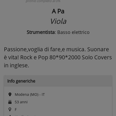
profilo completo al 0%
A Pa
Viola
Strumentista
: Basso elettrico
Passione,voglia di fare,e musica. Suonare
è vita! Rock e Pop 80*90*2000 Solo Covers
in inglese.
Info generiche
Modena (MO) - IT
53 anni
F