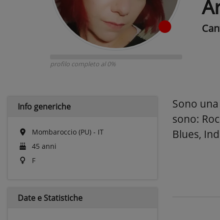
A
Can
profilo completo al 0%
Sono una 
Info generiche
sono: Roc
Mombaroccio (PU) - IT
Blues, Ind
45 anni
F
Date e
Statistiche