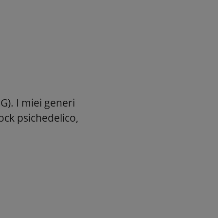
). I miei generi
ock psichedelico,