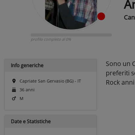
A
Can
profilo completo al 0%
Sono un C
Info generiche
preferiti 
Capriate San Gervasio (BG) - IT
Rock anni 
36 anni
M
Date e
Statistiche