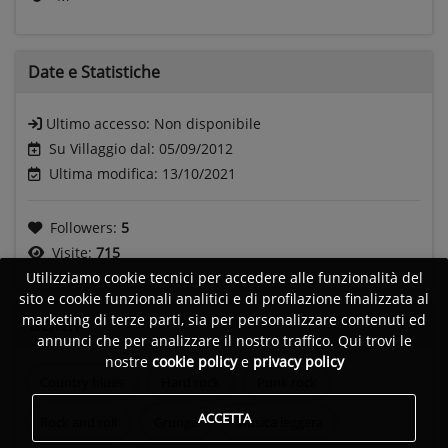
Date e
Statistiche
Ultimo accesso:
Non disponibile
Su Villaggio dal: 05/09/2012
Ultima modifica: 13/10/2021
Followers:
5
Visite:
715
Utilizziamo cookie tecnici per accedere alle funzionalità del
sito e cookie funzionali analitici e di profilazione finalizzata al
marketing di terze parti, sia per personalizzare contenuti ed
Generi
annunci che per analizzare il nostro traffico. Qui trovi le
nostre
cookie policy
e
privacy policy
Country blues
Hard rock
Punk rock
ACCETTA
Rock and roll
Grunge
Musica leggera