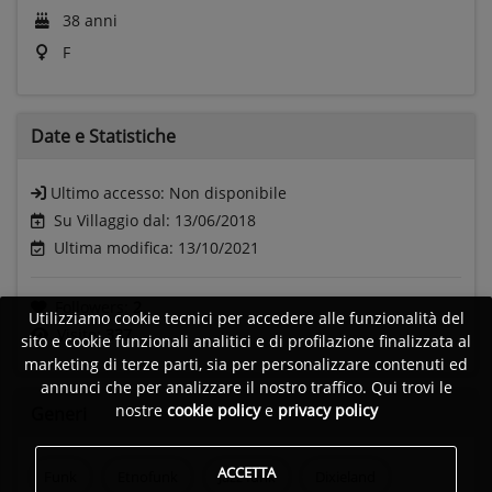
38 anni
F
Date e
Statistiche
Ultimo accesso:
Non disponibile
Su Villaggio dal: 13/06/2018
Ultima modifica: 13/10/2021
Followers:
2
Utilizziamo cookie tecnici per accedere alle funzionalità del
Visite:
337
sito e cookie funzionali analitici e di profilazione finalizzata al
marketing di terze parti, sia per personalizzare contenuti ed
annunci che per analizzare il nostro traffico. Qui trovi le
nostre
cookie policy
e
privacy policy
Generi
ACCETTA
Funk
Etnofunk
Jazz funk
Dixieland