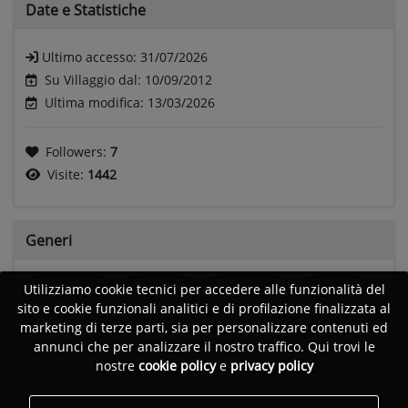
Date e
Statistiche
Ultimo accesso:
31/07/2026
Su Villaggio dal: 10/09/2012
Ultima modifica: 13/03/2026
Followers:
7
Visite:
1442
Generi
Utilizziamo cookie tecnici per accedere alle funzionalità del
Deep house
Pop rock
Bossa nova
Ambient
sito e cookie funzionali analitici e di profilazione finalizzata al
marketing di terze parti, sia per personalizzare contenuti ed
Soul
Acustic rock
Alternative rock
annunci che per analizzare il nostro traffico. Qui trovi le
nostre
cookie policy
e
privacy policy