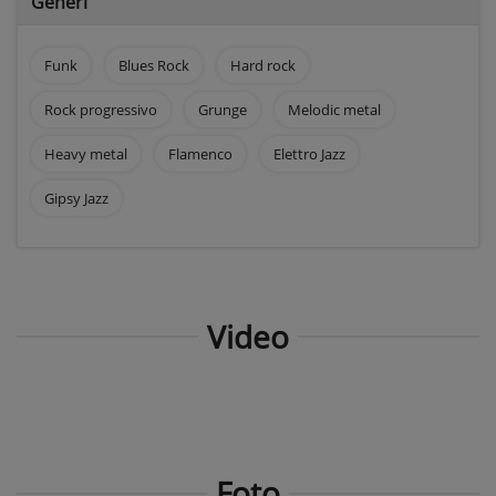
Generi
Funk
Blues Rock
Hard rock
Rock progressivo
Grunge
Melodic metal
Heavy metal
Flamenco
Elettro Jazz
Gipsy Jazz
Video
Foto