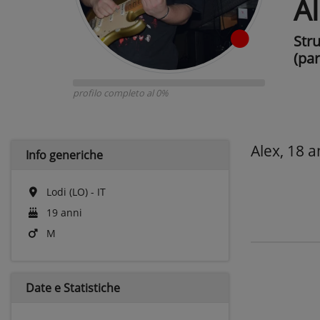
Al
Str
(par
profilo completo al 0%
Alex, 18 a
Info generiche
Lodi (LO) - IT
19 anni
M
Date e
Statistiche