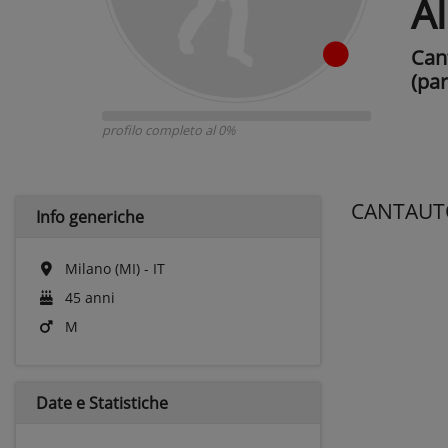
A
Can
(par
profilo completo al 0%
CANTAUT
Info generiche
Milano (MI) - IT
45 anni
M
Date e
Statistiche