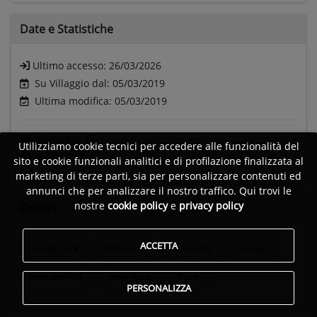
Date e
Statistiche
Ultimo accesso:
26/03/2026
Su Villaggio dal: 05/03/2019
Ultima modifica: 05/03/2019
Followers:
0
Utilizziamo cookie tecnici per accedere alle funzionalità del
Visite:
262
sito e cookie funzionali analitici e di profilazione finalizzata al
marketing di terze parti, sia per personalizzare contenuti ed
annunci che per analizzare il nostro traffico. Qui trovi le
nostre
cookie policy
e
privacy policy
Generi
ACCETTA
Garage rock
Pop rock
Punk rock
Grunge
Rock anni 90
Indie Rock
Punk
PERSONALIZZA