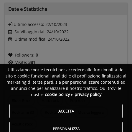
Date e
Statistiche
Ultimo accesso:
22/10/2023
Su Villaggio dal: 24/10/2022
Ultima modifica: 24/10/2022
Followers:
0
Visite:
381
Utilizziamo cookie tecnici per accedere alle funzionalità del
sito e cookie funzionali analitici e di profilazione finalizzata al
marketing di terze parti, sia per personalizzare contenuti ed
Generi
annunci che per analizzare il nostro traffico. Qui trovi le
nostre
cookie policy
e
privacy policy
Blues Rock
Hard rock
Pop rock
ACCETTA
Rock anni 80
Rock anni 90
Musica leggera
Acustic rock
PERSONALIZZA