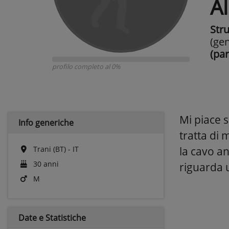
A
Str
(gen
(par
profilo completo al 0%
Mi piace s
Info generiche
tratta di 
Trani (BT) - IT
la cavo an
30 anni
riguarda 
M
Date e
Statistiche