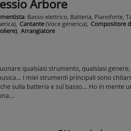
lessio Arbore
umentista
: Basso elettrico, Batteria, Pianoforte, T
erica)
,
Cantante
(Voce generica)
,
Compositore d
oliere)
,
Arrangiatore
uonare qualsiasi strumento, qualsiasi genere, 
musica... I miei strumenti principali sono chita
che sulla batteria e sul basso... Ho in mente 
una...