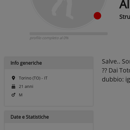
Al
Str
profilo completo al 0%
Salve.. S
Info generiche
?? Dai Tot
Torino (TO) - IT
dubbio: ig
21 anni
M
Date e
Statistiche