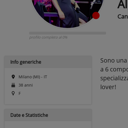
A
Can
profilo completo al 0%
Sono una 
Info generiche
a 6 compo
Milano (MI) - IT
specializz
38 anni
lover!
F
Date e
Statistiche