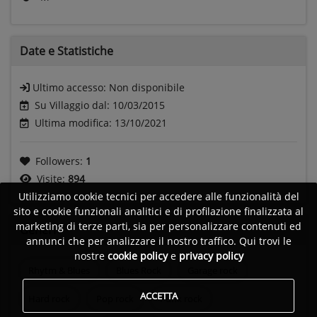
Date e
Statistiche
Ultimo accesso:
Non disponibile
Su Villaggio dal: 10/03/2015
Ultima modifica: 13/10/2021
Followers:
1
Visite:
894
Utilizziamo cookie tecnici per accedere alle funzionalità del
sito e cookie funzionali analitici e di profilazione finalizzata al
marketing di terze parti, sia per personalizzare contenuti ed
Generi
annunci che per analizzare il nostro traffico. Qui trovi le
nostre
cookie policy
e
privacy policy
Rhytm & Blues
Blues Rock
Garage rock
ACCETTA
Hard rock
Pop rock
Punk rock