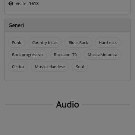
Visite:
1613
Generi
Funk
Country blues
Blues Rock
Hard rock
Rock progressivo
Rock anni 70
Musica sinfonica
Celtica
Musica irlandese
Soul
Audio