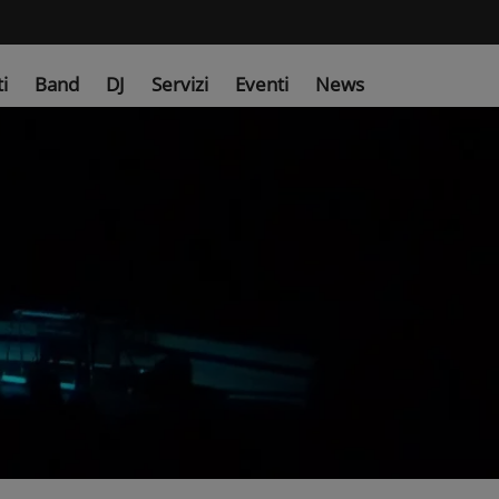
ti
Band
DJ
Servizi
Eventi
News