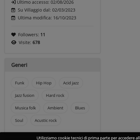
Ultimo accesso:
02/08/2026
Su Villaggio dal: 02/03/2023
Ultima modifica: 16/10/2023
Followers:
11
Visite:
678
Generi
Funk
Hip Hop
Acid jazz
Jazz fusion
Hard rock
Musica folk
Ambient
Blues
Soul
Acustic rock
Utilizziamo cookie tecnici di prima parte per accedere alle