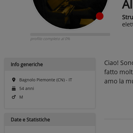
A
Str
elet
profilo completo al 0%
Ciao! Sono
Info generiche
fatto molt
Bagnolo Piemonte (CN) - IT
amo la mus
54 anni
M
Date e
Statistiche