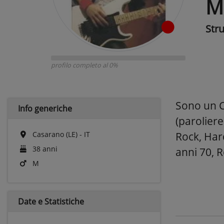
M
Str
profilo completo al 0%
Sono un Ch
Info generiche
(paroliere
Casarano (LE) - IT
Rock, Har
38 anni
anni 70, R
M
Date e
Statistiche