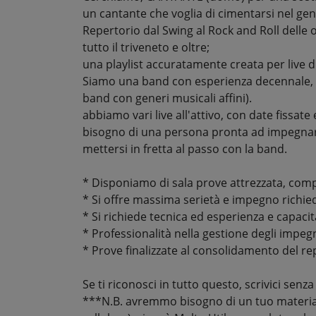
un cantante che voglia di cimentarsi nel gene
Repertorio dal Swing al Rock and Roll delle o
tutto il triveneto e oltre;
una playlist accuratamente creata per live di
Siamo una band con esperienza decennale, co
band con generi musicali affini).
abbiamo vari live all'attivo, con date fissa
bisogno di una persona pronta ad impegnarsi
mettersi in fretta al passo con la band.
* Disponiamo di sala prove attrezzata, com
* Si offre massima serietà e impegno richie
* Si richiede tecnica ed esperienza e capaci
* Professionalità nella gestione degli impegni
* Prove finalizzate al consolidamento del re
Se ti riconosci in tutto questo, scrivici s
***N.B. avremmo bisogno di un tuo materia