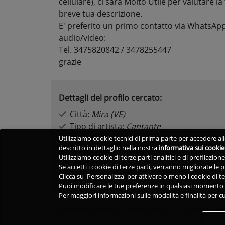
cellulare), ci sarà Molto Utile per valutare 
breve tua descrizione.
E' preferito un primo contatto via WhatsApp
audio/video:
Tel. 3475820842 / 3478255447
grazie
Dettagli del profilo cercato:
Città:
Mira (VE)
Tipo di artista:
Cantante
Generi:
Rock and roll
,
Swing
,
Rockabilly
Utilizziamo cookie tecnici di prima parte per accedere alle
descritto in dettaglio nella nostra
informativa sui cookie
Età minima:
19 anni
Utilizziamo cookie di terze parti analitici e di profilazio
Età massima:
60 anni
Se accetti i cookie di terze parti, verranno migliorate le
Sesso:
M
Clicca su 'Personalizza' per attivare o meno i cookie di te
Puoi modificare le tue preferenze in qualsiasi momento v
Per maggiori informazioni sulle modalità e finalità per cu
Annuncio creato il:
10/10/2025
Ultima mod