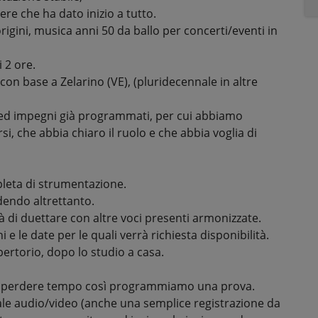
re che ha dato inizio a tutto.
rigini, musica anni 50 da ballo per concerti/eventi in
 2 ore.
n base a Zelarino (VE), (pluridecennale in altre
te ed impegni già programmati, per cui abbiamo
, che abbia chiaro il ruolo e che abbia voglia di
pleta di strumentazione.
dendo altrettanto.
tà di duettare con altre voci presenti armonizzate.
 e le date per le quali verrà richiesta disponibilità.
pertorio, dopo lo studio a casa.
enza perdere tempo così programmiamo una prova.
le audio/video (anche una semplice registrazione da