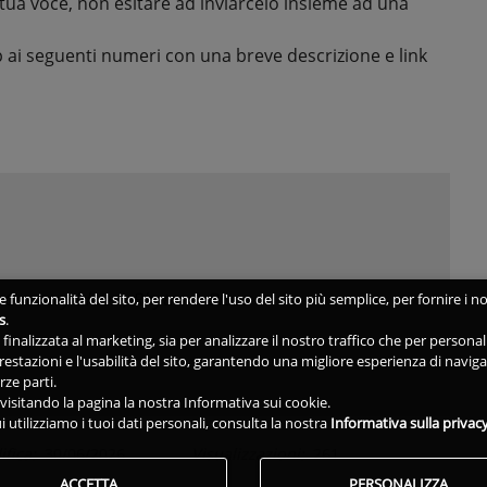
la tua voce, non esitare ad inviarcelo insieme ad una
 ai seguenti numeri con una breve descrizione e link
,
Country blues
,
Rhytm & Blues
 funzionalità del sito, per rendere l'uso del sito più semplice, per fornire i no
s
.
ne finalizzata al marketing, sia per analizzare il nostro traffico che per person
 prestazioni e l'usabilità del sito, garantendo una migliore esperienza di navig
rze parti.
isitando la pagina la nostra Informativa sui cookie.
i utilizziamo i tuoi dati personali, consulta la nostra
Informativa sulla privac
ifica:
30/06/2026
Visualizzazioni:
261
ACCETTA
PERSONALIZZA