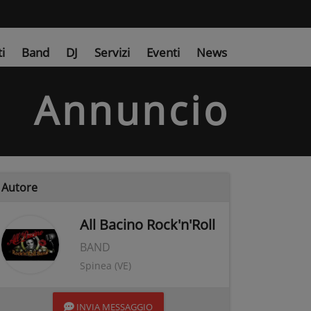
ti
Band
DJ
Servizi
Eventi
News
Annuncio
Autore
All Bacino Rock'n'Roll
BAND
Spinea (VE)
INVIA MESSAGGIO