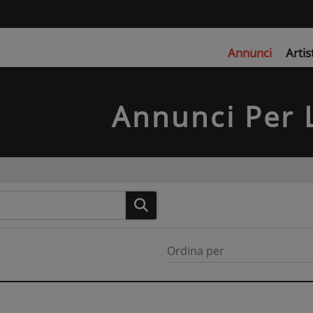
Annunci
Artis
Annunci Per 
Ordina per