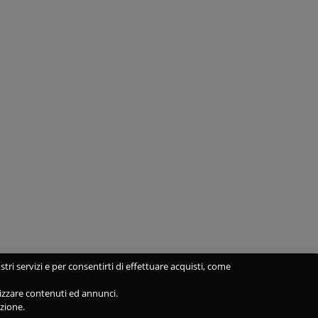
stri servizi e per consentirti di effettuare acquisti, come
alizzare contenuti ed annunci.
azione.