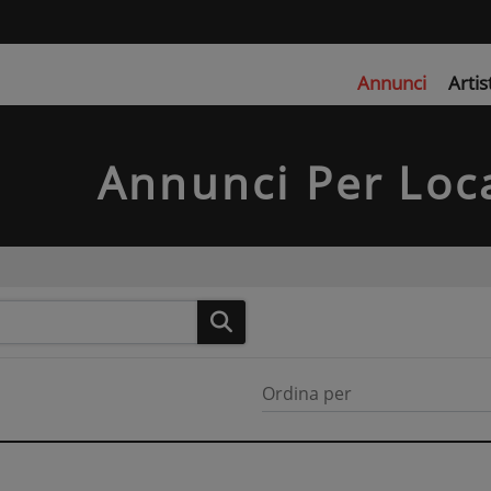
Annunci
Artis
Annunci Per Loca
Ordina per