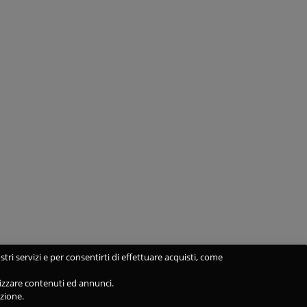
stri servizi e per consentirti di effettuare acquisti, come
alizzare contenuti ed annunci.
azione.