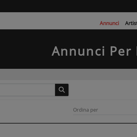
Annunci
Artis
Annunci Per 
Ordina per