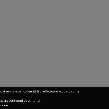
stri servizi e per consentirti di effettuare acquisti, come
alizzare contenuti ed annunci.
azione.