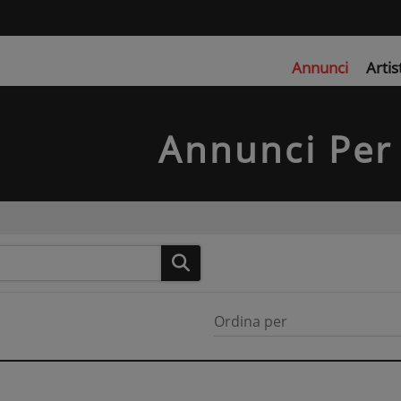
Annunci
Artis
Annunci Per 
Ordina per