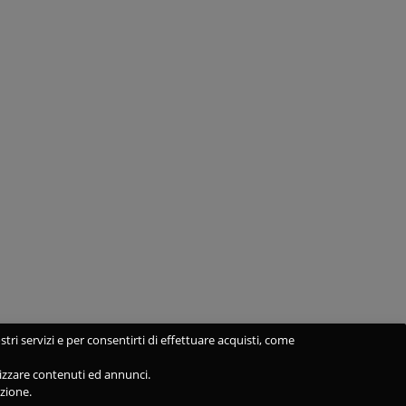
stri servizi e per consentirti di effettuare acquisti, come
alizzare contenuti ed annunci.
azione.