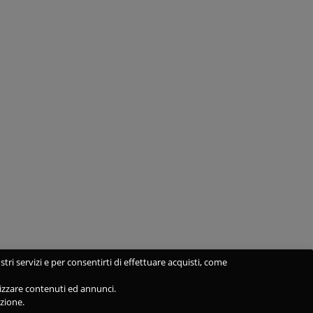
stri servizi e per consentirti di effettuare acquisti, come
alizzare contenuti ed annunci.
azione.