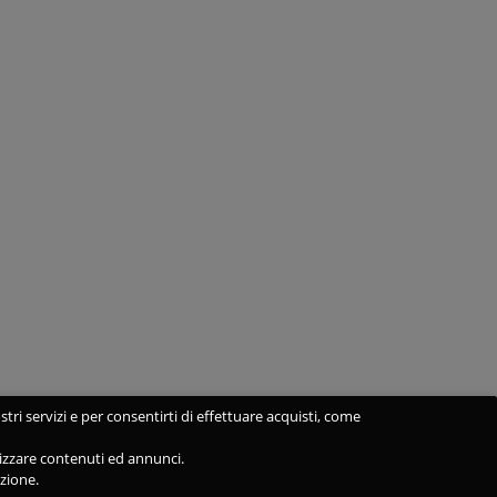
stri servizi e per consentirti di effettuare acquisti, come
alizzare contenuti ed annunci.
azione.