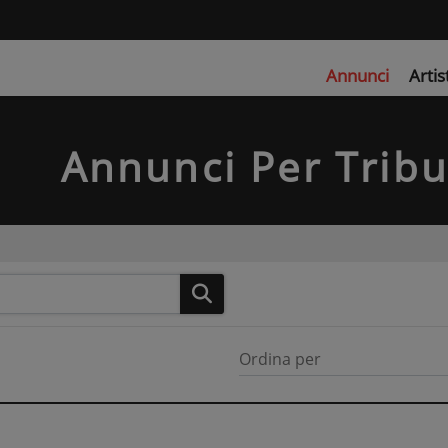
Annunci
Artis
Annunci Per Trib
Ordina per