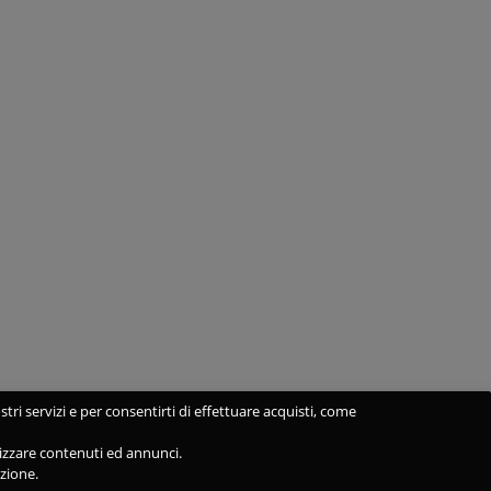
stri servizi e per consentirti di effettuare acquisti, come
alizzare contenuti ed annunci.
azione.