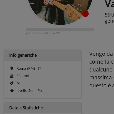
Va
Str
gen
profilo completo al 0%
Vengo da 
Info generiche
come tale
Roma (RM) - IT
qualcuno e
36 anni
massima s
M
questo è 
Livello Semi Pro
Date e
Statistiche