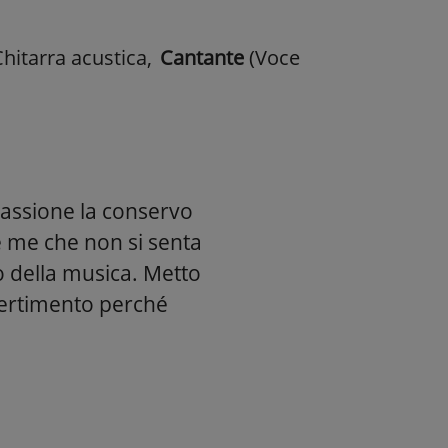
 Chitarra acustica
,
Cantante
(Voce
passione la conservo
 me che non si senta
o della musica. Metto
ivertimento perché