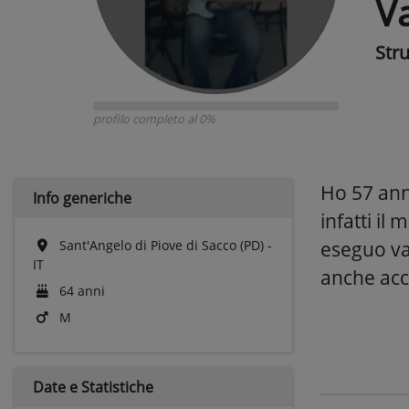
V
Str
profilo completo al 0%
Ho 57 ann
Info generiche
infatti il
Sant'Angelo di Piove di Sacco (PD) -
eseguo va
IT
anche ac
64 anni
M
Date e
Statistiche