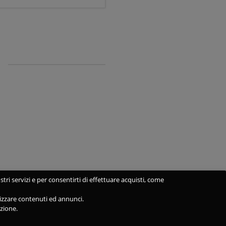
stri servizi e per consentirti di effettuare acquisti, come
alizzare contenuti ed annunci.
azione.