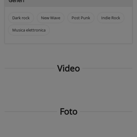
Generi
Dark rock
New Wave
Post Punk
Indie Rock
Musica elettronica
Video
Foto