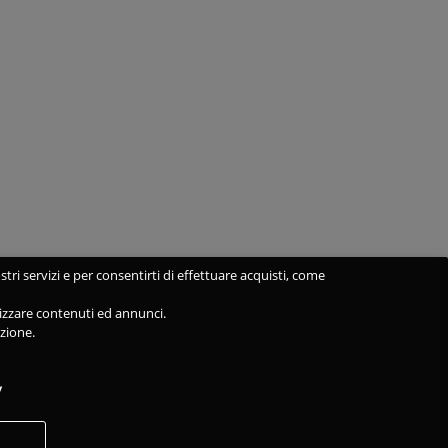
stri servizi e per consentirti di effettuare acquisti, come
alizzare contenuti ed annunci.
azione.
y