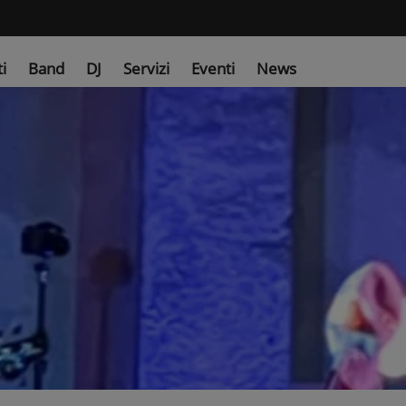
ti
Band
DJ
Servizi
Eventi
News