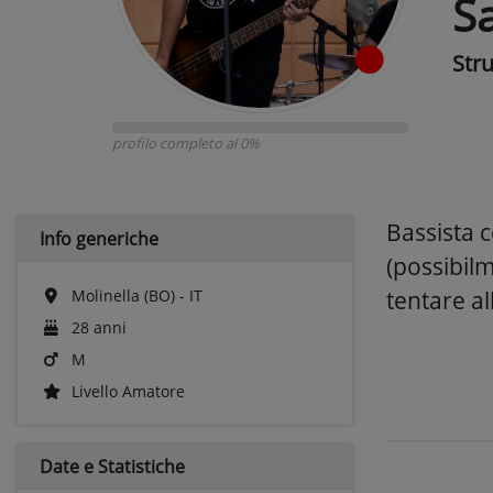
S
Str
profilo completo al 0%
Bassista c
Info generiche
(possibil
Molinella (BO) - IT
tentare al
28 anni
M
Livello Amatore
Date e
Statistiche