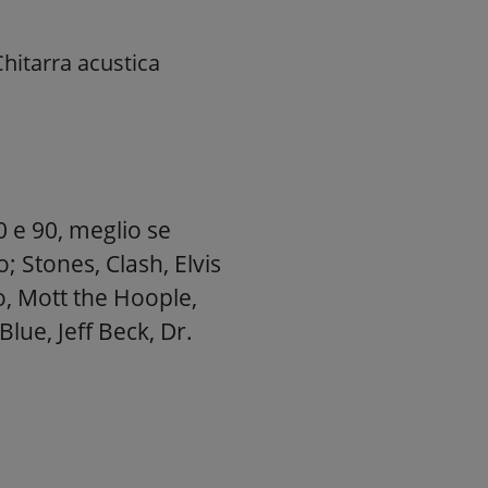
 Chitarra acustica
0 e 90, meglio se
; Stones, Clash, Elvis
o, Mott the Hoople,
lue, Jeff Beck, Dr.