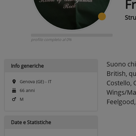
F
Str
profilo completo al 0%
Suono chit
Info generiche
British, q
Genova (GE) - IT
Costello,
66 anni
Wings/Mac
M
Feelgood,
Date e
Statistiche