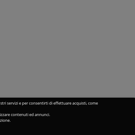
stri servizi e per consentirti di effettuare acquisti, come
alizzare contenuti ed annunci.
azione.