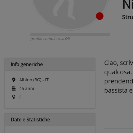
Ni
Str
profilo completo al 0%
Ciao, scri
Info generiche
qualcosa.
Albino (BG) - IT
prendendo
45 anni
bassista e
F
Date e
Statistiche