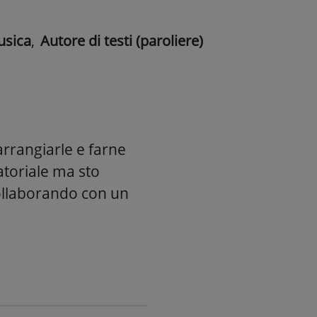
usica
,
Autore di testi (paroliere)
arrangiarle e farne
toriale ma sto
collaborando con un