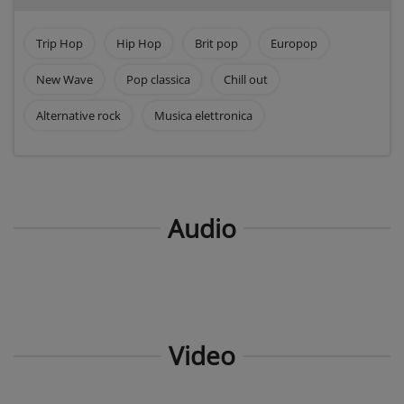
Trip Hop
Hip Hop
Brit pop
Europop
New Wave
Pop classica
Chill out
Alternative rock
Musica elettronica
Audio
Video