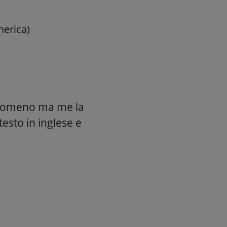
nerica)
fenomeno ma me la
esto in inglese e