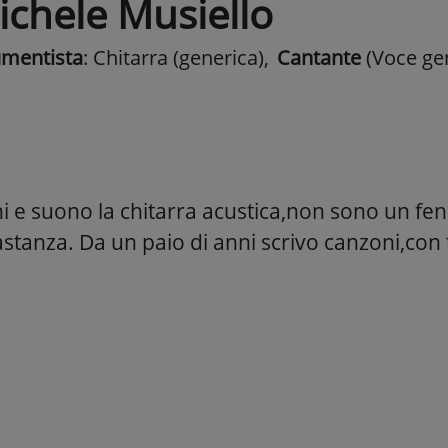
ichele Musiello
umentista
: Chitarra (generica)
,
Cantante
(Voce ge
i e suono la chitarra acustica,non sono un 
tanza. Da un paio di anni scrivo canzoni,con t