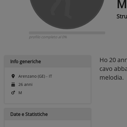
M
Str
profilo completo al 0%
Ho 20 ann
Info generiche
cavo abbas
Arenzano (GE) - IT
melodia.
26 anni
M
Date e
Statistiche