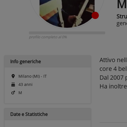
M
Str
gen
profilo completo al 0%
Attivo ne
Info generiche
core 4 bel
Milano (MI) - IT
Dal 2007 p
43 anni
Ha inoltre
M
Date e
Statistiche