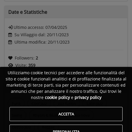
Date e
Statistiche
Ultimo accesso:
07/04/2025
Su Villaggio dal: 20/11/2023
Ultima modifica: 20/11/2023
Followers:
2
Visite:
359
Utilizziamo cookie tecnici per accedere alle funzionalità del
sito e cookie funzionali analitici e di profilazione finalizzata al
marketing di terze parti, sia per personalizzare contenuti ed
Generi
annunci che per analizzare il nostro traffico. Qui trovi le
nostre
cookie policy
e
privacy policy
Funk
Cool jazz
Jazz fusion
Latin jazz
ACCETTA
Swing
Rhytm & Blues
Bossa nova
Elettro Jazz
Reggae
PERSONALIZZA