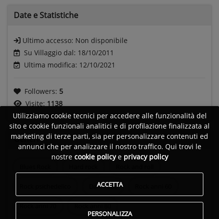
Date e
Statistiche
Ultimo accesso:
Non disponibile
Su Villaggio dal: 18/10/2011
Ultima modifica: 12/10/2021
Followers:
5
Visite:
1138
Utilizziamo cookie tecnici per accedere alle funzionalità del
sito e cookie funzionali analitici e di profilazione finalizzata al
marketing di terze parti, sia per personalizzare contenuti ed
Generi
annunci che per analizzare il nostro traffico. Qui trovi le
nostre
cookie policy
e
privacy policy
Blues Rock
Hard rock
Rock and roll
ACCETTA
Rock psichedelico
Dark rock
Rock anni 60
Rock anni 70
Rock anni 80
PERSONALIZZA