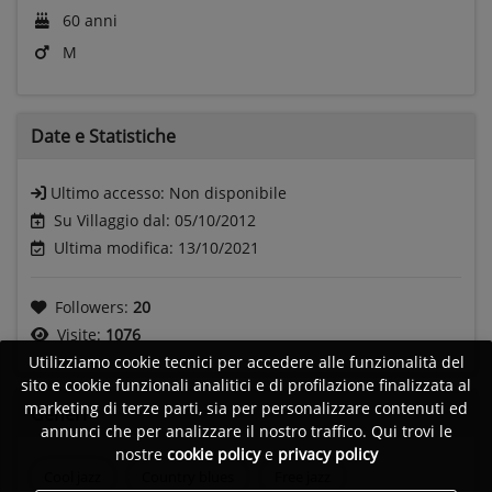
60 anni
M
Date e
Statistiche
Ultimo accesso:
Non disponibile
Su Villaggio dal: 05/10/2012
Ultima modifica: 13/10/2021
Followers:
20
Visite:
1076
Utilizziamo cookie tecnici per accedere alle funzionalità del
sito e cookie funzionali analitici e di profilazione finalizzata al
marketing di terze parti, sia per personalizzare contenuti ed
Generi
annunci che per analizzare il nostro traffico. Qui trovi le
nostre
cookie policy
e
privacy policy
Cool jazz
Country blues
Free jazz