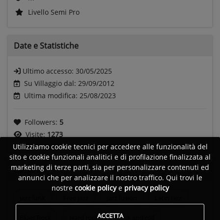
Livello Semi Pro
Date e
Statistiche
Ultimo accesso:
30/05/2025
Su Villaggio dal: 29/09/2012
Ultima modifica: 25/08/2023
Followers:
5
Visite:
1273
Utilizziamo cookie tecnici per accedere alle funzionalità del
sito e cookie funzionali analitici e di profilazione finalizzata al
marketing di terze parti, sia per personalizzare contenuti ed
Generi
annunci che per analizzare il nostro traffico. Qui trovi le
nostre
cookie policy
e
privacy policy
Jazz funk
Free jazz
Jazz fusion
Latin jazz
ACCETTA
Blues Rock
Hard rock
Rock and roll